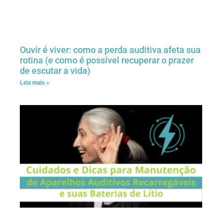
Ouvir é viver: como a perda auditiva afeta sua
rotina (e como é possível recuperar o prazer
de escutar a vida)
Leia mais »