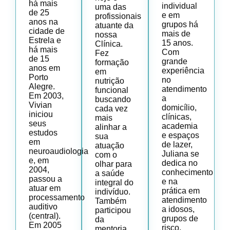
há mais
individual
uma das
de 25
e em
profissionais
anos na
grupos há
atuante da
cidade de
mais de
nossa
Estrela e
15 anos.
Clínica.
há mais
Com
Fez
de 15
grande
formação
anos em
experiência
em
Porto
no
nutrição
Alegre.
atendimento
funcional
Em 2003,
a
buscando
Vivian
domicílio,
cada vez
iniciou
clínicas,
mais
seus
academia
alinhar a
estudos
e espaços
sua
em
de lazer,
atuação
neuroaudiologia
Juliana se
com o
e, em
dedica no
olhar para
2004,
conhecimento
a saúde
passou a
e na
integral do
atuar em
prática em
indivíduo.
processamento
atendimento
Também
auditivo
a idosos,
participou
(central).
grupos de
da
Em 2005
risco,
mentoria