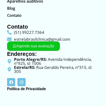
Aparelhos auditivos
Blog
Contato
Contato
(51) 99227.7364
estrelabrasilclinica@gmail.com
Agende sua avaliação
Endereços:
Porto Alegre/RS:
Avenida Independência,
n°925, sl: 1006
Estrela/RS:
Rua Geraldo Pereira, n°315, sl:
305
Política de Privacidade