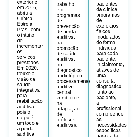
exterior e,
pacientes
trabalho,
em 2016,
da clínica
em
abriu a
programas
programas
Clínica
de
de
Estrela
exercícios
prevenção
Brasil com
físicos
de perda
o intuito
modulados
auditiva,
de
de forma
na
incrementar
individual
promoção
os
para cada
de saúde
serviços
paciente.
auditiva,
prestados.
Inicialmente,
no
Em 2020,
através de
diagnóstico
trouxe a
uma
audiológico,
visão de
consulta
processamento
saúde
diagnóstico
auditivo
integrativa
junto ao
central,
para
paciente,
zumbido e
reabilitação
a
na
auditiva,
profissional
adaptação
pois o
compreende
de
corpo é
as
próteses
um todo e
necessidades
auditivas.
a perda
específicas
auditiva
para cada