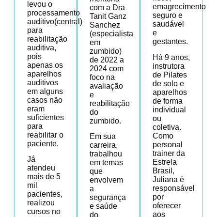
levou o
emagrecimento
com a Dra
processamento
seguro e
Tanit Ganz
auditivo(central)
saudável
Sanchez
para
e
(especialista
reabilitação
gestantes.
em
auditiva,
zumbido)
pois
Há 9 anos,
de 2022 a
apenas os
instrutora
2024 com
aparelhos
de Pilates
foco na
auditivos
de solo e
avaliação
em alguns
aparelhos
e
casos não
de forma
reabilitação
eram
individual
do
suficientes
ou
zumbido.
para
coletiva.
reabilitar o
Como
Em sua
paciente.
personal
carreira,
trainer da
trabalhou
Já
Estrela
em temas
atendeu
Brasil,
que
mais de 5
Juliana é
envolvem
mil
responsável
a
pacientes,
por
segurança
realizou
oferecer
e saúde
cursos no
aos
do