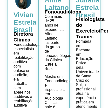
Aline
Juliana
Laitano
Estrela
Fonoaudióloga
Vivian
Brasil
Com mais
Fisiologista
Estrela
de 25
do
anos de
Brasil
experiência,
Exercício/Pe
Diretora
Aline
Trainer.
Laitano
Clínica
Formada
faz parte
Fonoaudióloga
em
do grupo
especialista
Bacharel
de
em
em
fonoaudiólogas
reabilitação
Educação
da Clínica
auditiva
Física
Estrela
com
pela
Brasil.
ênfase em
Universidade
audição,
de Santa
Mestre em
ela
Cruz do
Fonoaudiologia
trabalha
Sul, a
e
com
profissional
Especialista
aparelhos
atua na
em
auditivos e
experiência
Audiologia
reabilitação
prática em
Clínica,
auditiva
atendimento
hoje é