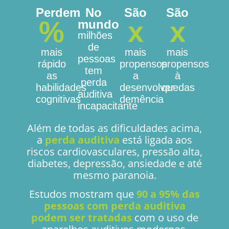
Perdem
No
São
São
%
x
x
mundo
milhões
de
mais
mais
mais
pessoas
rápido
propensos
propensos
tem
as
a
à
perda
habilidades
desenvolver
quedas
auditiva
cognitivas
demência
incapacitante
Além de todas as dificuldades acima,
a
perda auditiva
está ligada aos
riscos cardiovasculares, pressão alta,
diabetes, depressão, ansiedade e até
mesmo paranoia.
Estudos mostram que
90 a 95% das
pessoas com perda auditiva
podem ser tratadas
com o uso de