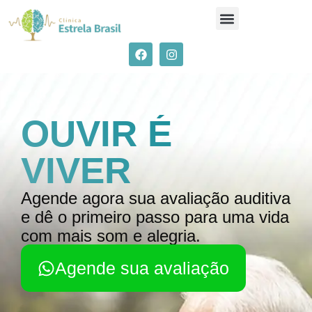
Sobre nós
Aparelhos auditivos
OUVIR É
VIVER
Agende agora sua avaliação auditiva
e dê o primeiro passo para uma vida
com mais som e alegria.
Agende sua avaliação