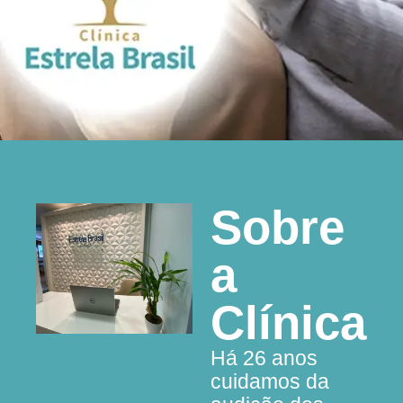
Sobre
a
Clínica
Há 26 anos
cuidamos da