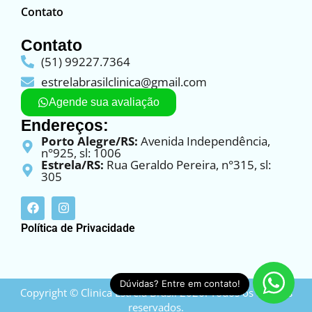
Contato
Contato
(51) 99227.7364
estrelabrasilclinica@gmail.com
Agende sua avaliação
Endereços:
Porto Alegre/RS:
Avenida Independência,
n°925, sl: 1006
Estrela/RS:
Rua Geraldo Pereira, n°315, sl:
305
Política de Privacidade
Dúvidas? Entre em contato!
Copyright © Clinica Estrela Brasil 2026. Todos os direitos
reservados.