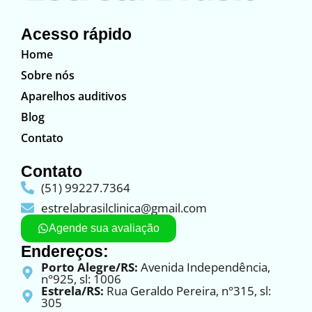
Acesso rápido
Home
Sobre nós
Aparelhos auditivos
Blog
Contato
Contato
(51) 99227.7364
estrelabrasilclinica@gmail.com
Agende sua avaliação
Endereços:
Porto Alegre/RS:
Avenida Independência,
n°925, sl: 1006
Estrela/RS:
Rua Geraldo Pereira, n°315, sl:
305