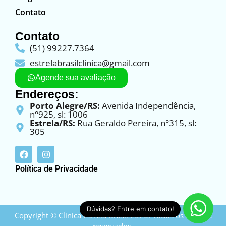
Contato
Contato
(51) 99227.7364
estrelabrasilclinica@gmail.com
Agende sua avaliação
Endereços:
Porto Alegre/RS:
Avenida Independência,
n°925, sl: 1006
Estrela/RS:
Rua Geraldo Pereira, n°315, sl:
305
Política de Privacidade
Dúvidas? Entre em contato!
Copyright © Clinica Estrela Brasil 2026. Todos os direitos